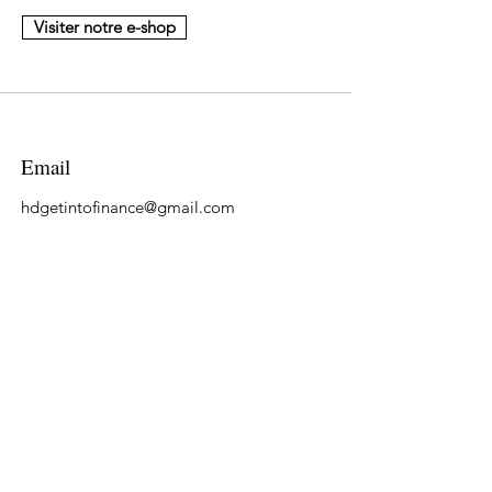
Visiter notre e-shop
Email
hdgetintofinance@gmail.com
Suivre
LinkedIn
Tiktok
YouTube