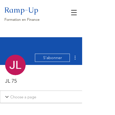
Ramp-Up
Formation en Finance
Plus d'actions
S'abonner
JL 75