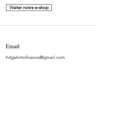
Visiter notre e-shop
Email
hdgetintofinance@gmail.com
Suivre
LinkedIn
Tiktok
YouTube