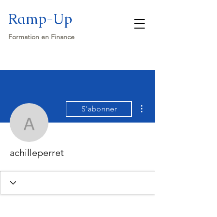
Ramp-Up
Formation en Finance
Plus d'actions
S'abonner
achilleperret
achilleperret