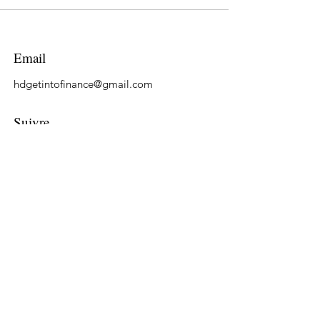
Email
hdgetintofinance@gmail.com
Suivre
LinkedIn
Tiktok
YouTube