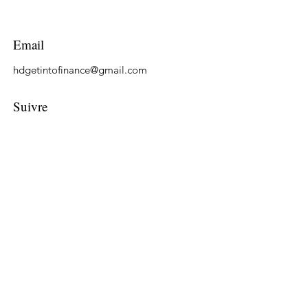
Email
hdgetintofinance@gmail.com
Suivre
LinkedIn
Tiktok
YouTube