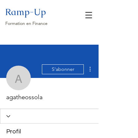
Ramp-Up
Formation en Finance
Plus d'actions
S'abonner
agatheossola
agatheossola
Profil