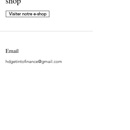
shop
Visiter notre e-shop
Email
hdgetintofinance@gmail.com
Suivre
LinkedIn
Tiktok
YouTube