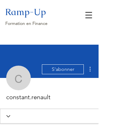
Ramp-Up
Formation en Finance
Plus d'actions
S'abonner
constant.renault
constant.renault