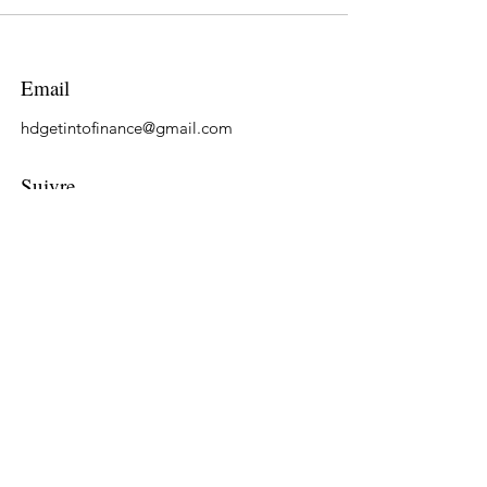
Email
hdgetintofinance@gmail.com
Suivre
LinkedIn
Tiktok
YouTube