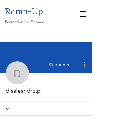
Ramp-Up
Formation en Finance
Plus d'actions
S'abonner
diasleandro.p
diasleandro.p