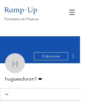
Ramp-Up
Formation en Finance
Plus d'actions
S'abonner
huguesduron1
Administrateur
huguesduron1