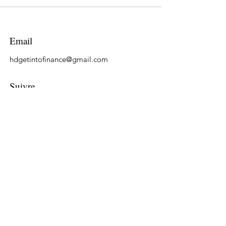
Email
hdgetintofinance@gmail.com
Suivre
LinkedIn
Tiktok
YouTube