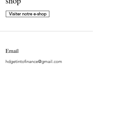
shop
Visiter notre e-shop
Email
hdgetintofinance@gmail.com
Suivre
LinkedIn
Tiktok
YouTube