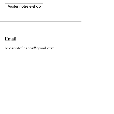
Visiter notre e-shop
Email
hdgetintofinance@gmail.com
Suivre
LinkedIn
Tiktok
YouTube