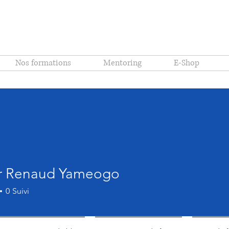
Nos formations
Mentoring
E-Shop
er Renaud Yameogo
0
Suivi