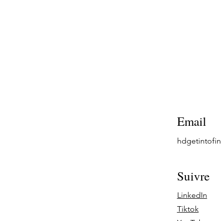
Email
hdgetintof
Suivre
LinkedIn
Tiktok