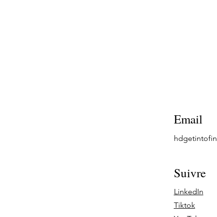
Email
hdgetintof
Suivre
LinkedIn
Tiktok