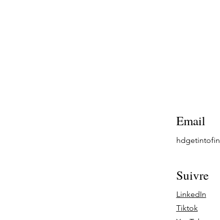
Email
hdgetintof
Suivre
LinkedIn
Tiktok