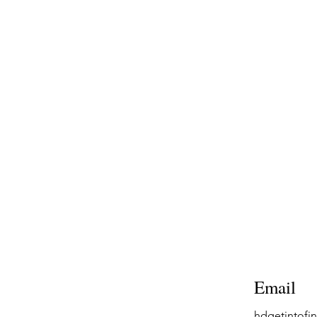
Email
hdgetintof