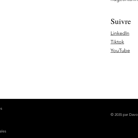
Suivre
LinkedIn
Tiktok
YouTube
es
© 2035 par Davon
ales