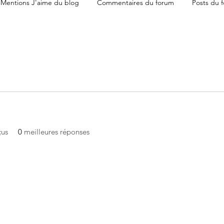
Mentions J'aime du blog
Commentaires du forum
Posts du 
çus
0
meilleures réponses