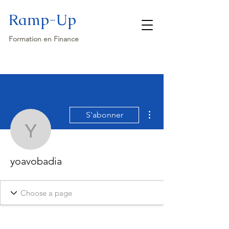
Ramp-Up
Formation en Finance
Plus d'actions
S'abonner
yoavobadia
yoavobadia