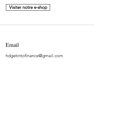
Visiter notre e-shop
Email
hdgetintofinance@gmail.com
Suivre
LinkedIn
Tiktok
YouTube